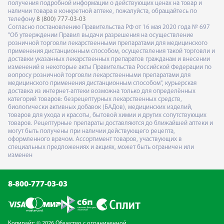
получения подробной информации о действующих ценах на товар и
наличии товара в конкретной аптеке, пожалуйста, обращайтесь по
телефону
8 (800) 777-03-03
Согласно постановлению Правительства РФ от 16 мая 2020 года № 697
"Об утверждении Правил выдачи разрешения на осуществление
розничной торговли лекарственными препаратами для медицинского
применения дистанционным способом, осуществления такой торговли и
доставки указанных лекарственных препаратов гражданам и внесении
изменений в некоторые акты Правительства Российской Федерации по
вопросу розничной торговли лекарственными препаратами для
медицинского применения дистанционным способом", курьерская
доставка из интернет-аптеки возможна только для определённых
категорий товаров: безрецептурных лекарственных средств,
биологически активных добавок (БАДов), медицинских изделий,
товаров для ухода и красоты, бытовой химии и других сопутствующих
товаров. Рецептурные препараты доставляются до ближайшей аптеки и
могут быть получены при наличии действующего рецепта,
оформленного врачом. Ассортимент товаров, участвующих в
специальных предложениях и акциях, может быть ограничен или
изменен
8-800-777-03-03
Копирайт: © 2026 Общество с ограниченной