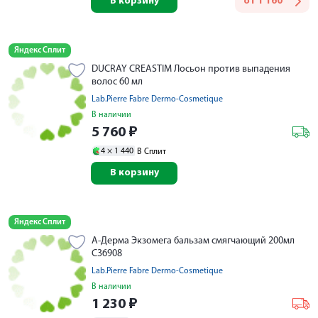
В корзину
от
1 160
Яндекс Сплит
DUCRAY CREASTIM Лосьон против выпадения
волос 60 мл
Lab.Pierre Fabre Dermo-Cosmetique
В наличии
5 760
₽
4 ×
1 440
В Сплит
В корзину
Яндекс Сплит
А-Дерма Экзомега бальзам смягчающий 200мл
C36908
Lab.Pierre Fabre Dermo-Cosmetique
В наличии
1 230
₽