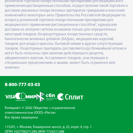
розничной торговли лекарственными препаратами для медицинского
применения дистанционным способом, осуществления такой торговли и
доставки указанных лекарственных препаратов гражданам и внесении
изменений в некоторые акты Правительства Российской Федерации по
вопросу розничной торговли лекарственными препаратами для
медицинского применения дистанционным способом", курьерская
доставка из интернет-аптеки возможна только для определённых
категорий товаров: безрецептурных лекарственных средств,
биологически активных добавок (БАДов), медицинских изделий,
товаров для ухода и красоты, бытовой химии и других сопутствующих
товаров. Рецептурные препараты доставляются до ближайшей аптеки и
могут быть получены при наличии действующего рецепта,
оформленного врачом. Ассортимент товаров, участвующих в
специальных предложениях и акциях, может быть ограничен или
изменен
8-800-777-03-03
Копирайт: © 2026 Общество с ограниченной
ответственностью (ООО) «Ригла»
Все права защищены
115201, г. Москва, Каширское шоссе, д. 22, корп. 4, стр. 1
ОГРН 1027700271290; ИНН 7724211288