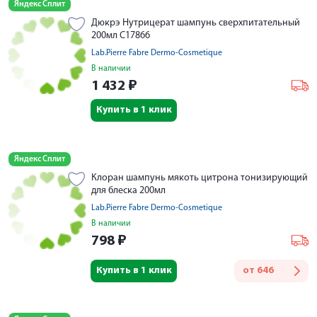
Яндекс Сплит
Дюкрэ Нутрицерат шампунь сверхпитательный
200мл C17866
Lab.Pierre Fabre Dermo-Cosmetique
В наличии
1 432
₽
Купить в 1 клик
Яндекс Сплит
Клоран шампунь мякоть цитрона тонизирующий
для блеска 200мл
Lab.Pierre Fabre Dermo-Cosmetique
В наличии
798
₽
Купить в 1 клик
от
646