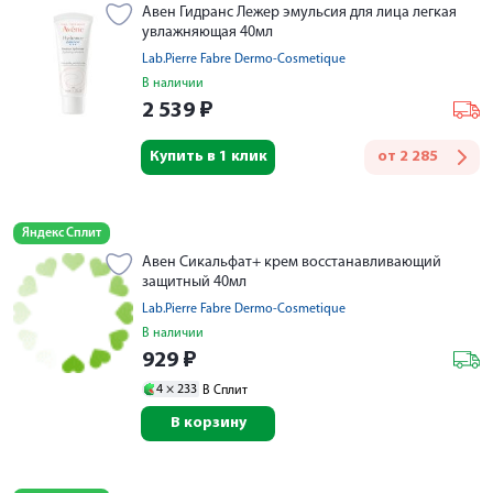
Авен Гидранс Лежер эмульсия для лица легкая
увлажняющая 40мл
Lab.Pierre Fabre Dermo-Cosmetique
В наличии
2 539
₽
Купить в 1 клик
от
2 285
Яндекс Сплит
Авен Сикальфат+ крем восстанавливающий
защитный 40мл
Lab.Pierre Fabre Dermo-Cosmetique
В наличии
929
₽
4 ×
233
В Сплит
В корзину