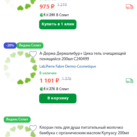
1 219
975
₽
4 ×
244
В Сплит
Купить в 1 клик
-20%
Яндекс Сплит
А-Дерма Дермалибур+ Цика гель очищающий
пенящийся 200мл C240499
Lab.Pierre Fabre Dermo-Cosmetique
В наличии
1 376
1 101
₽
4 ×
276
В Сплит
В корзину
Яндекс Сплит
Клоран гель для душа питательный молочко
бамбука с органическим маслом Купуасу 200мл