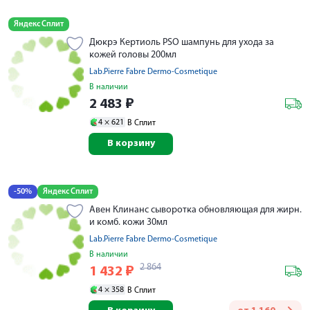
Яндекс Сплит
Дюкрэ Кертиоль PSO шампунь для ухода за
кожей головы 200мл
Lab.Pierre Fabre Dermo-Cosmetique
В наличии
2 483
₽
4 ×
621
В Сплит
В корзину
-50%
Яндекс Сплит
Авен Клинанс сыворотка обновляющая для жирн.
и комб. кожи 30мл
Lab.Pierre Fabre Dermo-Cosmetique
В наличии
2 864
1 432
₽
4 ×
358
В Сплит