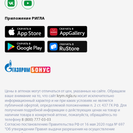
Приложение РИГЛА
Цены в аптеках могут отличаться от цен, указанных на сайте. Обращаем
ваше внимание на то, что сайт
krym.rigla.ru
носит исключительно
информационный характер и ни при каких условиях не является
публичной офертой, определяемой положениями п. 2 ст. 437 ГК РФ. Для
получения подробной информации о действующих ценах на товар и
наличии товара в конкретной аптеке, пожалуйста, обращайтесь по
телефону
8 (800) 777-03-03
Согласно постановлению Правительства РФ от 16 мая 2020 года № 697
"Об утверждении Правил выдачи разрешения на осуществление