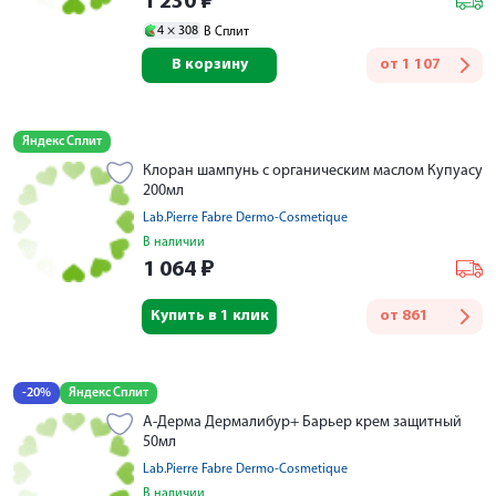
1 230
₽
4 ×
308
В Сплит
В корзину
от
1 107
Яндекс Сплит
Клоран шампунь с органическим маслом Купуасу
200мл
Lab.Pierre Fabre Dermo-Cosmetique
В наличии
1 064
₽
Купить в 1 клик
от
861
-20%
Яндекс Сплит
А-Дерма Дермалибур+ Барьер крем защитный
50мл
Lab.Pierre Fabre Dermo-Cosmetique
В наличии