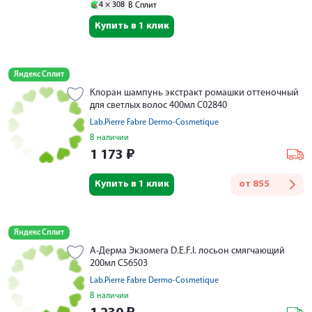
4 ×
308
В Сплит
Купить в 1 клик
Яндекс Сплит
Клоран шампунь экстракт ромашки оттеночный
для светлых волос 400мл С02840
Lab.Pierre Fabre Dermo-Cosmetique
В наличии
1 173
₽
Купить в 1 клик
от
855
Яндекс Сплит
А-Дерма Экзомега D.E.F.I. лосьон смягчающий
200мл С56503
Lab.Pierre Fabre Dermo-Cosmetique
В наличии