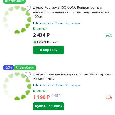
Яндекс Сплит
Дюкрэ Кертиоль PSO CONC Концентрат для
местного применения против шелушения кожи
100мл
Lab.Pierre Fabre Dermo-Cosmetique
В наличии
2 434
₽
4 ×
609
В Сплит
В корзину
-20%
Яндекс Сплит
Дюкрэ Скванорм шампунь против сухой перхоти
200мл C27657
Lab.Pierre Fabre Dermo-Cosmetique
В наличии
1 487
1 190
₽
Купить в 1 клик