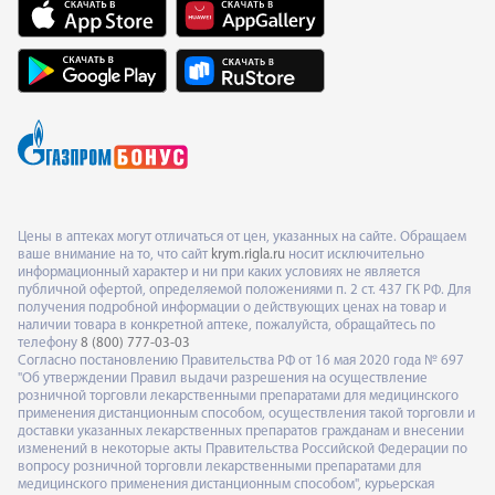
Цены в аптеках могут отличаться от цен, указанных на сайте. Обращаем
ваше внимание на то, что сайт
krym.rigla.ru
носит исключительно
информационный характер и ни при каких условиях не является
публичной офертой, определяемой положениями п. 2 ст. 437 ГК РФ. Для
получения подробной информации о действующих ценах на товар и
наличии товара в конкретной аптеке, пожалуйста, обращайтесь по
телефону
8 (800) 777-03-03
Согласно постановлению Правительства РФ от 16 мая 2020 года № 697
"Об утверждении Правил выдачи разрешения на осуществление
розничной торговли лекарственными препаратами для медицинского
применения дистанционным способом, осуществления такой торговли и
доставки указанных лекарственных препаратов гражданам и внесении
изменений в некоторые акты Правительства Российской Федерации по
вопросу розничной торговли лекарственными препаратами для
медицинского применения дистанционным способом", курьерская