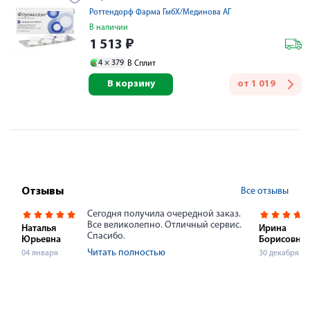
Роттендорф Фарма ГмбХ/Мединова АГ
В наличии
1 513
₽
4 ×
379
В Сплит
В корзину
от
1 019
Все отзывы
Отзывы
Сегодня получила очередной заказ.
Все великолепно. Отличный сервис.
Наталья
Ирина
Спасибо.
Юрьевна
Борисовна
Читать полностью
04 января
30 декабря