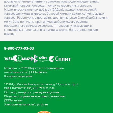
доставка из интернет-аптеки возможна только для определённых
категорий товаров: безрецептурных лекарственных средств,
биологически активных добавок (БАДов), медицинских изделий,
товаров для ухода и красоты, бытовой химии и других сопутствующих
товаров. Рецептурные препараты доставляются до ближайшей аптеки и
могут быть получены при наличии действующего рецепта,
оформленного врачом. Ассортимент товаров, участвующих в
специальных предложениях и акциях, может быть ограничен или
изменен
8-800-777-03-03
Копирайт: © 2026 Общество с ограниченной
ответственностью (ООО) «Ригла»
Все права защищены
115201, г. Москва, Каширское шоссе, д. 22, корп. 4, стр. 1
ОГРН 1027700271290; ИНН 7724211288
Юр. лицо, которому принадлежит домен:
Общество с ограниченной ответственностью
(ООО) «Ригла»
Электронная почта:
info@rigla.ru