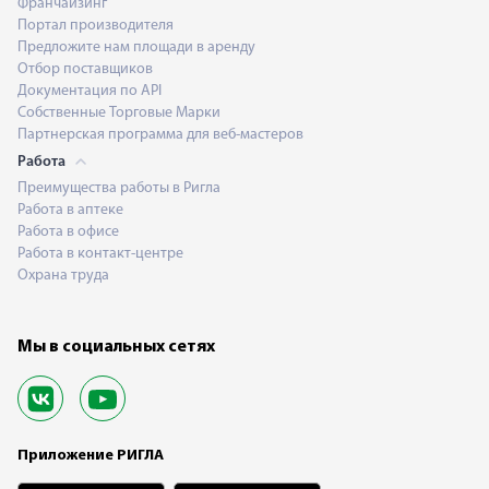
Франчайзинг
Портал производителя
Предложите нам площади в аренду
Отбор поставщиков
Документация по API
Собственные Торговые Марки
Партнерская программа для веб-мастеров
Работа
Преимущества работы в Ригла
Работа в аптеке
Работа в офисе
Работа в контакт-центре
Охрана труда
Мы в социальных сетях
Приложение РИГЛА